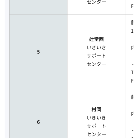
センター
FA
藤
1-
辻堂西
（
いきいき
内
5
サポート
［
センター
～
TE
FA
藤
（
村岡
内
いきいき
6
［
サポート
～
センター