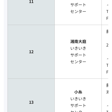
11
サポート
～
センター
TE
FA
藤
（
湘南大庭
2
いきいき
12
［
サポート
～
センター
TE
FA
藤
小糸
湘
いきいき
［
13
サポート
～