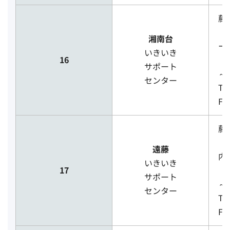
藤
（
湘南台
ー
いきいき
16
［
サポート
～
センター
TE
FA
藤
（
遠藤
内
いきいき
17
［
サポート
～
センター
TE
FA