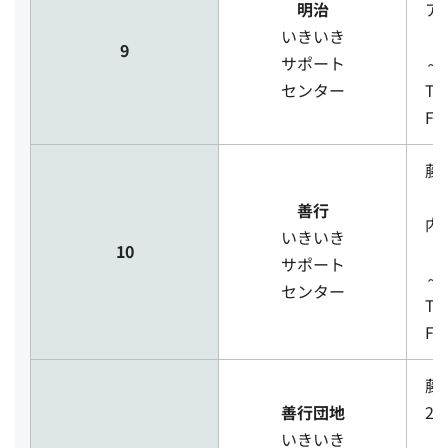
明治
ア
いきいき
［
9
サポート
～
センター
TE
FA
藤
（
善行
内
いきいき
10
［
サポート
～
センター
TE
FA
藤
善行団地
2
いきいき
［