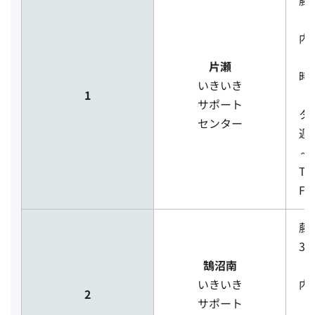
藤
（
内
［
片瀬
時
いきいき
1
（
サポート
タ
センター
週
～
TE
FA
藤
34
鵠沼南
（
いきいき
内
2
サポート
［