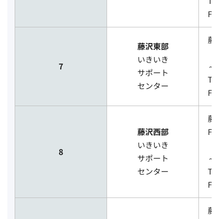
TE
FA
藤
藤沢東部
［
いきいき
7
～
サポート
TE
センター
FA
藤沢
藤沢西部
F
いきいき
［
8
サポート
～
センター
TE
FA
藤