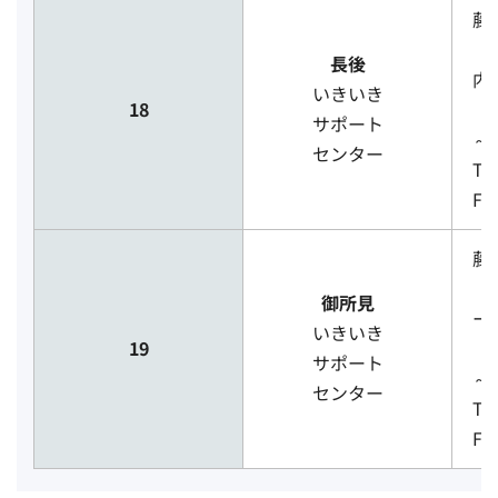
藤
（
長後
内
いきいき
18
［
サポート
～
センター
TE
FA
藤
（
御所見
ー
いきいき
19
［
サポート
～
センター
TE
FA