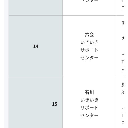
センター
TE
FA
藤
（
六会
内
いきいき
14
［
サポート
～
センター
TE
FA
藤
石川
39
いきいき
［
15
サポート
～
センター
TE
FA