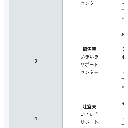
センター
～
TE
FA
藤
14
鵠沼東
タ
いきいき
階
3
サポート
［
センター
～
TE
FA
藤
辻堂東
［
いきいき
4
～
サポート
TE