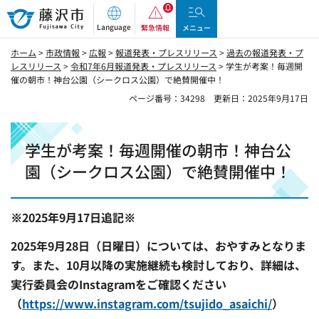
藤沢市
Language
緊急情報
メニュー
ホーム
>
市政情報
>
広報
>
報道発表・プレスリリース
>
過去の報道発表・プ
レスリリース
>
令和7年6月報道発表・プレスリリース
> 学生が考案！毎週開
催の朝市！神台公園（シークロス公園）で絶賛開催中！
ページ番号：34298
更新日：2025年9月17日
学生が考案！毎週開催の朝市！神台公
園（シークロス公園）で絶賛開催中！
※2025年9月17日追記※
2025年9月28日（日曜日）については、おやすみとなりま
す。また、10月以降の実施継続も検討しており、詳細は、
実行委員会のInstagramをご確認ください
（
https://www.instagram.com/tsujido_asaichi/
）