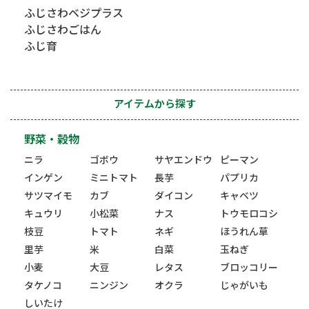
ふじさわベジプラス
ふじさわごはん
ふじ育
アイテムから探す
野菜・穀物
ニラ
ゴボウ
サヤエンドウ
ピーマン
インゲン
ミニトマト
長芋
パプリカ
サツマイモ
カブ
ダイコン
キャベツ
キュウリ
小松菜
ナス
トウモロコシ
枝豆
トマト
ネギ
ほうれん草
里芋
米
白菜
玉ねぎ
小麦
大豆
レタス
ブロッコリー
タケノコ
ニンジン
オクラ
じゃがいも
しいたけ