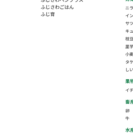
ふじさわベジプラス
ふじさわごはん
ニ
ふじ育
イ
サ
キ
枝
里
小
タ
し
果
イ
畜
卵
牛
水