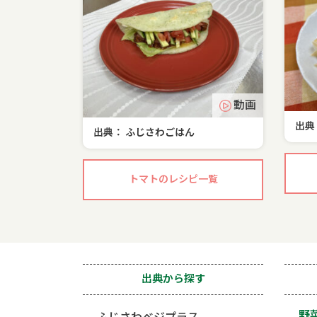
動画
出典
出典： ふじさわごはん
トマトのレシピ一覧
出典から探す
野