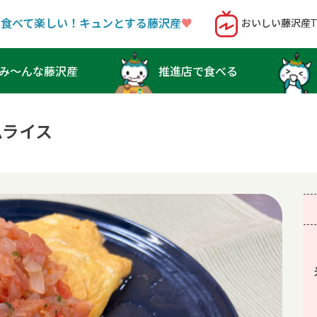
！食べて楽しい！キュンとする藤沢産
♥︎
おいしい藤沢産T
み〜んな藤沢産
推進店で食べる
ムライス