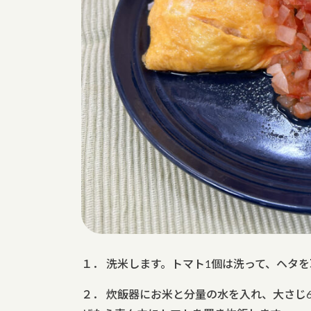
１． 洗米します。トマト1個は洗って、ヘタ
２． 炊飯器にお米と分量の水を入れ、大さじ