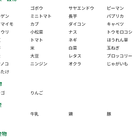
ラ
ゴボウ
サヤエンドウ
ピーマン
ンゲン
ミニトマト
長芋
パプリカ
ツマイモ
カブ
ダイコン
キャベツ
ュウリ
小松菜
ナス
トウモロコシ
豆
トマト
ネギ
ほうれん草
芋
米
白菜
玉ねぎ
麦
大豆
レタス
ブロッコリー
ケノコ
ニンジン
オクラ
じゃがいも
いたけ
物
チゴ
りんご
産
牛乳
鶏
豚
産物