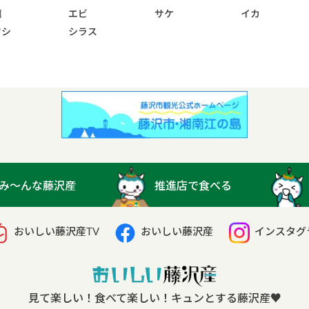
蠣
エビ
サケ
イカ
ワシ
シラス
み〜んな藤沢産
推進店で食べる
おいしい藤沢産TV
おいしい藤沢産
インスタグ
見て楽しい！食べて楽しい！キュンとする藤沢産
♥︎