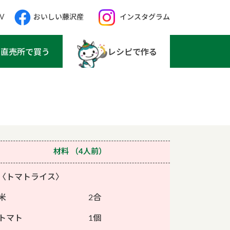
V
おいしい藤沢産
インスタグラム
直売所で買う
レシピで作る
材料
（4人前）
〈トマトライス〉
米 2合
トマト 1個