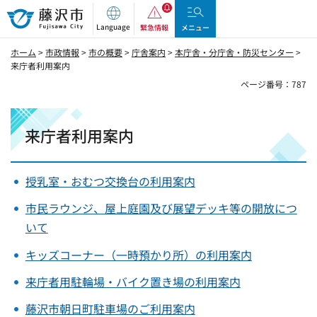
藤沢市
Language
緊急情報
メニュー
ホーム
>
市政情報
>
市の概要
>
庁舎案内
>
本庁舎・分庁舎・防災センター
>
来庁者利用案内
ページ番号：787
来庁者利用案内
授乳室・おむつ交換台の利用案内
市民ラウンジ、屋上庭園及び展望デッキ等の開放につ
いて
キッズコーナー（一時預かり所）の利用案内
来庁者用駐輪場・バイク置き場の利用案内
藤沢市朝日町駐車場のご利用案内