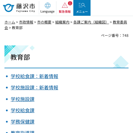
藤沢市
Language
緊急情報
メニュー
ホーム
>
市政情報
>
市の概要
>
組織案内
>
各課ご案内（組織図）
>
教育委員
会
> 教育部
ページ番号：748
教育部
学校給食課：新着情報
学校施設課：新着情報
学校施設課
学校給食課
学務保健課
教育指導課