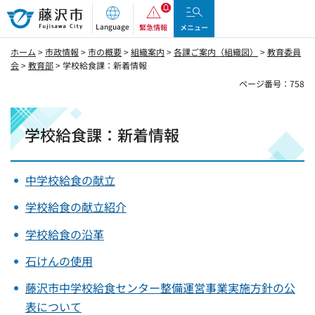
藤沢市
Language
緊急情報
メニュー
ホーム
>
市政情報
>
市の概要
>
組織案内
>
各課ご案内（組織図）
>
教育委員
会
>
教育部
> 学校給食課：新着情報
ページ番号：758
学校給食課：新着情報
中学校給食の献立
学校給食の献立紹介
学校給食の沿革
石けんの使用
藤沢市中学校給食センター整備運営事業実施方針の公
表について