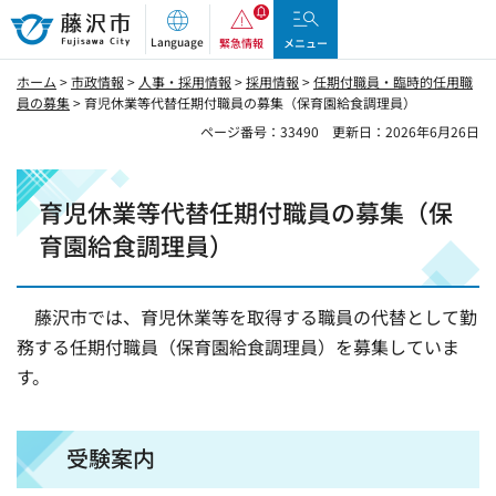
藤沢市
Language
緊急情報
メニュー
ホーム
>
市政情報
>
人事・採用情報
>
採用情報
>
任期付職員・臨時的任用職
員の募集
> 育児休業等代替任期付職員の募集（保育園給食調理員）
ページ番号：33490
更新日：2026年6月26日
育児休業等代替任期付職員の募集（保
育園給食調理員）
藤沢市では、育児休業等を取得する職員の代替として勤
務する任期付職員（保育園給食調理員）を募集していま
す。
受験案内