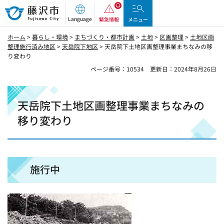
藤沢市
Language
緊急情報
メニュー
ホーム
>
暮らし・環境
>
まちづくり・都市計画
>
土地
>
区画整理
>
土地区画
整理施行済み地区
>
天岳院下地区
> 天岳院下土地区画整理事業まちなみの移
り変わり
ページ番号：10534
更新日：2024年8月26日
天岳院下土地区画整理事業まちなみの
移り変わり
施行中