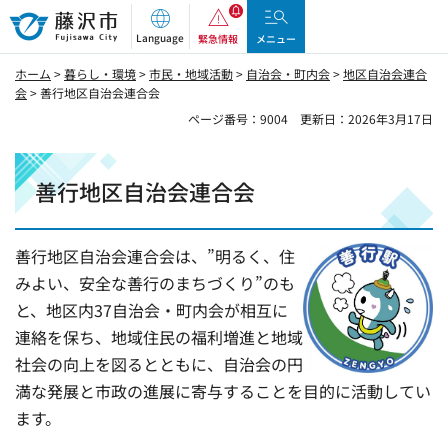
藤沢市
Language
緊急情報
メニュー
ホーム
>
暮らし・環境
>
市民・地域活動
>
自治会・町内会
>
地区自治会連合
会
> 善行地区自治会連合会
ページ番号：9004
更新日：2026年3月17日
善行地区自治会連合会
善行地区自治会連合会は、”明るく、住
みよい、安全な善行のまちづくり”のも
と、地区内37自治会・町内会が相互に
連絡を保ち、地域住民の福利増進と地域
社会の向上を図るとともに、自治会の円
満な発展と市政の進展に寄与することを目的に活動してい
ます。