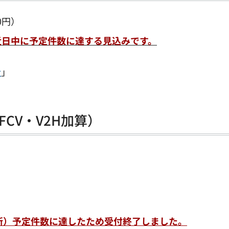
0円）
）近日中に予定件数に達する見込みです。
金
」
FCV・V2H加算）
更新）予定件数に達したため受付終了しました。