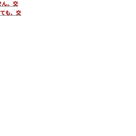
せん。交
ても、交