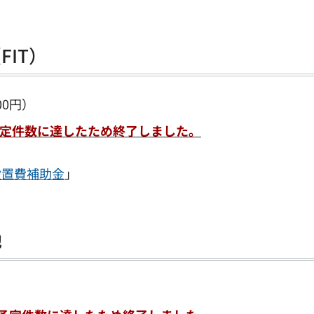
IT）
00円）
）予定件数に達したため終了しました。
設置費補助金
」
池