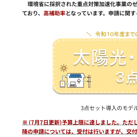
環境省に採択された重点対策加速化事業のゼ
ており、
高補助率
となっています。申請に関す
3点セット導入のモデ
※ (7月7日更新)予算上限に達しました。た
降の申請については、受付は行いますが、交