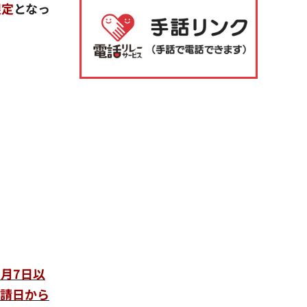
限定
となっ
月7日以
申請日から