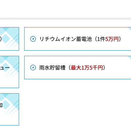
）
リチウムイオン蓄電池（1件
5万円
）
ュー
雨水貯留槽（
最大1万5千円
）
）
加