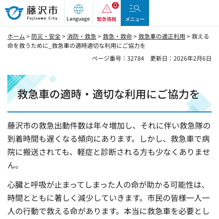
藤沢市
Language
緊急情報
メニュー
ホーム
>
防災・安全
>
消防・救急
>
救急・救命
>
救急車の適正利用
> 救える
命を救うために_救急車の適時適切な利用にご協力を
ページ番号：32784
更新日：2026年2月6日
救急車の適時・適切な利用にご協力を
藤沢市の救急出動件数は年々増加し、それに伴い救急隊の
到着時間も遅くなる傾向にあります。しかし、救急車で病
院に搬送されても、軽症と診断される方も少なくありませ
ん。
心臓と呼吸が止まってしまった人の命が助かる可能性は、
時間とともに著しく減少していきます。市民の皆様一人一
人の行動で救える命があります。本当に救急車を必要とし