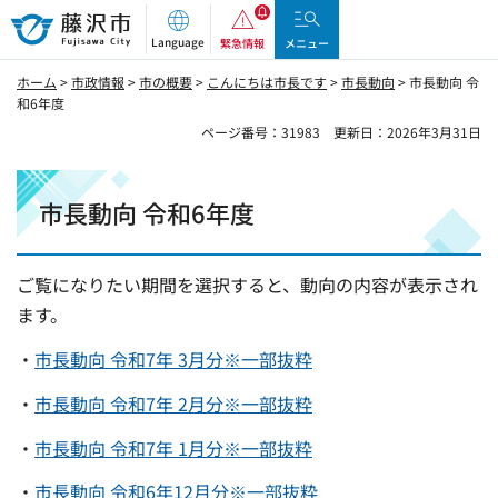
藤沢市
Language
緊急情報
メニュー
ホーム
>
市政情報
>
市の概要
>
こんにちは市長です
>
市長動向
> 市長動向 令
和6年度
ページ番号：31983
更新日：2026年3月31日
市長動向 令和6年度
ご覧になりたい期間を選択すると、動向の内容が表示され
ます。
・
市長動向 令和7年 3月分※一部抜粋
・
市長動向 令和7年 2月分※一部抜粋
・
市長動向 令和7年 1月分※一部抜粋
・
市長動向 令和6年12月分※一部抜粋