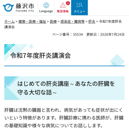
藤沢市
Language
緊急情報
メニュー
ホーム
>
健康・医療・福祉
>
医療
>
感染症・難病等
>
肝炎
> 令和7年度肝炎
講演会
ページ番号：35534
更新日：2026年7月24日
令和7年度肝炎講演会
はじめての肝炎講座～あなたの肝臓を
守る大切な話～
肝臓は沈黙の臓器と言われ、病気があっても症状が出にく
いという特徴があります。肝臓診療に携わる医師が、肝臓
の基礎知識や様々な病気についてお話しします。