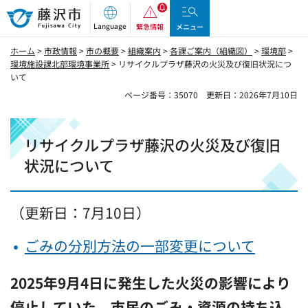
藤沢市
Language
緊急情報
メニュー
ホーム
>
市政情報
>
市の概要
>
組織案内
>
各課ご案内（組織図）
>
環境部
>
環境施設課北部環境事業所
> リサイクルプラザ藤沢の火災及び復旧状況につ
いて
ページ番号：35070
更新日：2026年7月10日
リサイクルプラザ藤沢の火災及び復旧
状況について
（更新日：7月10日）
ごみの分別方法の一部変更について
2025年9月4日に発生した火災の影響により
停止していた、市民のごみ・資源の持ち込