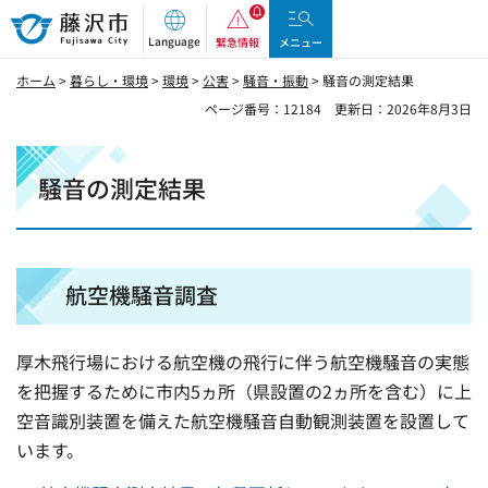
藤沢市
Language
緊急情報
メニュー
ホーム
>
暮らし・環境
>
環境
>
公害
>
騒音・振動
> 騒音の測定結果
ページ番号：12184
更新日：2026年8月3日
騒音の測定結果
航空機騒音調査
厚木飛行場における航空機の飛行に伴う航空機騒音の実態
を把握するために市内5ヵ所（県設置の2ヵ所を含む）に上
空音識別装置を備えた航空機騒音自動観測装置を設置して
います。