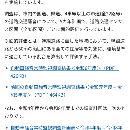
を実施しています。
調査は、市内の国道、県道、4車線以上の市道(全22路線)
の道路交通騒音について、5カ年計画で、道路交通センサ
ス区間（全45区間）ごとに面的評価を行っています。
※面的評価とは、幹線道路に面した地域において、幹線道
路から50mの範囲にある全ての住居等を対象に、環境基準
に適合している割合を算出して評価する手法。
自動車騒音常時監視調査結果＜令和6年度＞（PDF：
426KB）
前回の自動車騒音常時監視調査結果＜令和元年度～令
和5年度＞（PDF：464KB）
なお、令和4年度から令和8年度までの調査計画は、次のと
おりです。
自動車騒音常時監視調査計画表＜令和4年度～令和8年