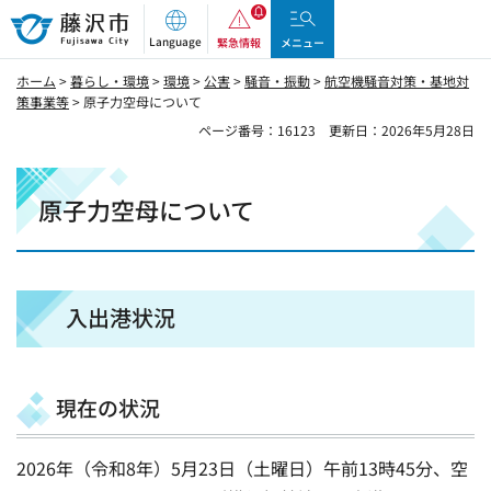
藤沢市
Language
緊急情報
メニュー
ホーム
>
暮らし・環境
>
環境
>
公害
>
騒音・振動
>
航空機騒音対策・基地対
策事業等
> 原子力空母について
ページ番号：16123
更新日：2026年5月28日
原子力空母について
入出港状況
現在の状況
2026年（令和8年）5月23日（土曜日）午前13時45分、空