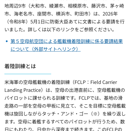
地周辺9市（大和市、綾瀬市、相模原市、藤沢市、茅ヶ崎
市、海老名市、座間市、横浜市、町田市）は、2026年
（令和8年）5月1日に防衛大臣あてに文書による要請を行
いました。詳しくは以下のリンクをご参照ください。
第５空母航空団による艦載機着陸訓練に係る要請結果
について（外部サイトへリンク）
着陸訓練とは
米海軍の空母艦載機の着陸訓練（FCLP：Field Carrier
Landing Practice）は、空母の出港直前に、空母艦載機の
パイロットに課せられる訓練です。FCLPでは、基地の滑
走路の一部を空母の甲板に見立て、そこを目標に空母艦載
機は旋回しながらタッチ・アンド・ゴー（※）を繰り返し
ます。空母に着艦するすべてのパイロットが行うため、数
日にもわたり、日中から深夜まで続きます。このFCLPの