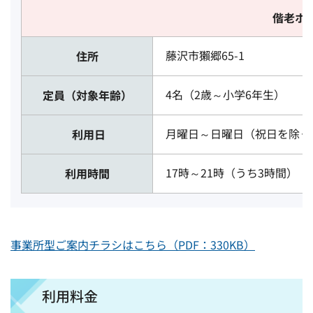
偕老ホ
藤沢市獺郷65-1
住所
4名（2歳～小学6年生）
定員（対象年齢）
月曜日～日曜日（祝日を除く
利用日
17時～21時（うち3時間）
利用時間
事業所型ご案内チラシはこちら（PDF：330KB）
利用料金