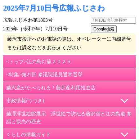
2025年7月10日号広報ふじさわ
広報ふじさわ第1803号
2025年（令和7年）7月10日号
藤沢市役所へのお電話の際は、オペレーターに内線番号
または課名などをお伝えください
<トップ>江の島灯籠２０２５
<特集>第27回 参議院議員通常選挙
藤沢産がたべられる！藤沢産利用推進店
市政情報(つづき)
紙面2面
藤澤浮世絵館展示 浮世絵で訪ねる藤沢宿と江の島道 参
詣と観光の歴史
後期高齢者医療制度、限度額適用認定証などのお知らせ
くらしの情報ガイド
国民年金の電子申請、電子決済のご案内