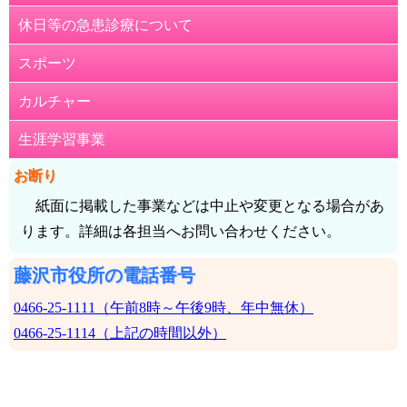
休日等の急患診療について
お知らせ
無事故でいるために高齢者向け自動車安全運転診断
スポーツ
募集
心のバリアフリー講習会「聴覚障がいとスポーツ～東京
2025デフリンピック選手の想い」
カルチャー
催し
紙面3面
生涯学習事業
講習・講座
漁業体験イベント「藤沢の漁業を体験しよう！」
お断り
健康・保健
デジタル世界を安全に楽しもう！～子どもリテラシー講
紙面に掲載した事業などは中止や変更となる場合があ
座
妊娠・子育ての教室・相談
ります。詳細は各担当へお問い合わせください。
藤沢市アートスペースワークショップえほんを作ろう！
藤沢市役所の電話番号
スマホの基本操作を相談してみませんか？
0466-25-1111（午前8時～午後9時、年中無休）
小学生に市営プール無料クーポン券を配布します
0466-25-1114（上記の時間以外）
紙面4面
ヘルプマークをご存じですか