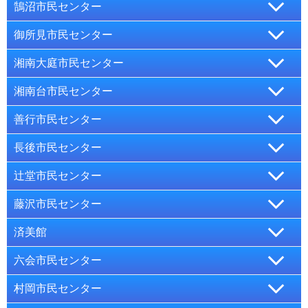
電話をかける【電話】(86)9611
8月8日（金）午後7時～8時。
鵠沼市民センター
今回、記事はありませんでした。
〒251-0032 藤沢市片瀬3-9-6
【電話】(29)7171【FAX】(25)8907
遠藤市民センターの生涯学習事業案内
講師＝小野寺マナ氏。
電話をかける【電話】(29)7171
×閉じる
御所見市民センター
〒251-0032 藤沢市片瀬4-9-22
【電話】(33)2002【FAX】(33)2203
スマホお助け隊
地図を表示
成人20人。
片瀬市民センターの生涯学習事業案内
電話をかける【電話】(29)7171
（片瀬市民センターへ）
8月21日（木）
湘南大庭市民センター
〒251-0037 藤沢市鵠沼海岸2-10-34
【電話】(49)1221【FAX】(48)5807
卓球開放
地図を表示
片瀬市民しおさいセンターの生涯学習事業案内
すくすく広場
（ア）午前9時～10時…グループレッスン、
電話をかける【電話】(33)2002
8月10日（日）午後1時30分～4時。
湘南台市民センター
〒252-0824 藤沢市打戻1760-1
【電話】(87)1112【FAX】(87)1110
おはなしかい
地図を表示
8月19日（火）午前10時～11時30分。
（イ）午前10時～11時、午前11時～正午…個別相談。
鵠沼市民センターの生涯学習事業案内
24人。
電話をかける【電話】(49)1221
8月2日（土）午前11時30分～正午。
善行市民センター
〒251-0861 藤沢市大庭5406-1
【電話】(45)3070【FAX】(45)1604
おもちゃのへやメリーゴーランド
乳幼児と保護者のフリースペース。
スマホの使い方を学ぶ。
地図を表示
御所見市民センターの生涯学習事業案内
絵本の読み聞かせ。
電話をかける【電話】(87)1112
鵠っ子囲碁将棋ルーム
8月16日（土）午前10時～午後3時。
長後市民センター
〒252-0804 藤沢市湘南台1-8
【電話】(90)0097【FAX】(81)4441
講師＝ＩＴサロン藤沢。
バドミントン・卓球開放
×閉じる
地図を表示
3歳以上の方。
湘南大庭市民センターの生涯学習事業案内
8月17日（日）午前10時～11時30分。
障がい児・未就学児と保護者の交流スペース。
電話をかける【電話】(45)3070
（ア）6人、（イ）各回2人。
（ア）8月7日（木）◎午前9時◎午前9時55分◎午前10時5
辻堂市民センター
〒251-0871 藤沢市善行1-2-3
【電話】(46)7373【FAX】(46)7034
おはなし会
※未就学児は保護者同伴。
地図を表示
小・中学生。
湘南台市民センターの生涯学習事業案内
0分、
【申】8月7日（木）から電話・来所で。
電話をかける【電話】(90)0097
大庭子育てさろん ぴよぴよ広場
◎8月2日（土）午後2時～2時30分◎8月6日（水）、20日
藤沢市民センター
〒252-0801 藤沢市長後513
【電話】(34)9151【FAX】(34)4187
【問】御所見市民図書室
【電話】(48)4675
。
歴史講座「鎌倉御家人・渋谷氏の“悩み”」
地図を表示
（イ）8月14日（木）◎午後1時30分◎午後2時25分◎午後
善行市民センターの生涯学習事業案内
（水）午後3時30分～4時。
おもちゃの病院
8月19日（火）午前9時30分～11時30分。
電話をかける【電話】(46)7373
昼のエクササイズ
8月25日（月）午前10時20分～正午。
済美館
〒251-0045 藤沢市辻堂西海岸2-1-17
【電話】(22)0019【FAX】(22)0293
3時20分。
辻堂ストリートギャラリー写真募集
高齢者学級いきいきセミナー公開講座「ＤＶＤ上映会」
地図を表示
8月10日（日）午後1時30分～3時30分。
乳幼児と保護者のフリースペース。
長後市民センターの生涯学習事業案内
×閉じる
8月8日（金）午前10時～11時15分。
当時の国家公務員の職務と生活。
電話をかける【電話】(34)9151
※1回50分。
11月3日（月・祝）～12月1日（月）。
六会市民センター
〒251-0053 藤沢市本町1-12-17
【電話】(22)0019【FAX】(22)0293
8月6日（水）午後2時～4時。
夏のコンサート～わいてくるくるおんがっかい
おもちゃの修理。
地図を表示
優しく身体を整えるヨガ。
講師＝藤沢市文化財保護委員伊藤一美氏。
×閉じる
辻堂市民センターの生涯学習事業案内
バドミントン各回1組、卓球各回9組（ともに1組5人ま
「辻堂の坂」をテーマとして募集した写真でフラッグア
電話をかける【電話】(22)0019
映画「はたらく細胞」の上映。
8月23日（土）午後2時～3時。
村岡市民センター
今回、記事はありませんでした。
〒251-0053 藤沢市本町4-6-16
【電話】(90)0203【FAX】(83)2298
※1家族3点まで。
講師＝菊池侑子氏。
成人60人（抽選）。
で）。
地図を表示
ートを作り、湘南ニコニコロードに展示。
藤沢市民センターの生涯学習事業案内