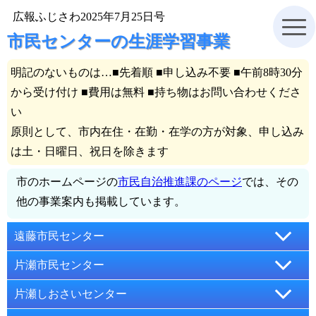
広報ふじさわ2025年7月25日号
市民センターの生涯学習事業
明記のないものは…■先着順 ■申し込み不要 ■午前8時30分
から受け付け ■費用は無料 ■持ち物はお問い合わせくださ
い
原則として、市内在住・在勤・在学の方が対象、申し込み
は土・日曜日、祝日を除きます
市のホームページの
市民自治推進課のページ
では、その
他の事業案内も掲載しています。
遠藤市民センター
片瀬市民センター
【電話】(86)9611【FAX】(87)3008
片瀬しおさいセンター
〒252-0816 藤沢市遠藤2984-3
【電話】(29)7171【FAX】(25)8907
夜活～リフレッシュヨガ