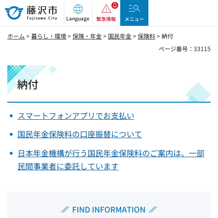
藤沢市
Language
緊急情報
メニュー
ホーム
>
暮らし・環境
>
保険・年金
>
国民年金
>
保険料
> 納付
ページ番号：33115
納付
スマートフォンアプリでお支払い
国民年金保険料の口座振替について
日本年金機構が行う国民年金保険料のご案内は、一部
民間事業者に委託しています