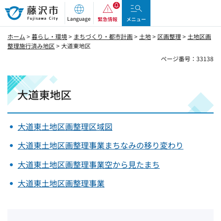
藤沢市
Language
緊急情報
メニュー
ホーム
>
暮らし・環境
>
まちづくり・都市計画
>
土地
>
区画整理
>
土地区画
整理施行済み地区
> 大道東地区
ページ番号：33138
大道東地区
大道東土地区画整理区域図
大道東土地区画整理事業まちなみの移り変わり
大道東土地区画整理事業空から見たまち
大道東土地区画整理事業