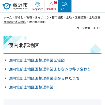
藤沢市
Language
緊急情報
メニュー
ホーム
>
暮らし・環境
>
まちづくり・都市計画
>
土地
>
区画整理
>
土地区画
整理施行済み地区
> 渡内北部地区
ページ番号：33178
渡内北部地区
渡内北部土地区画整理事業区域図
渡内北部土地区画整理事業まちなみの移り変わり
渡内北部土地区画整理事業空から見たまち
渡内北部土地区画整理事業