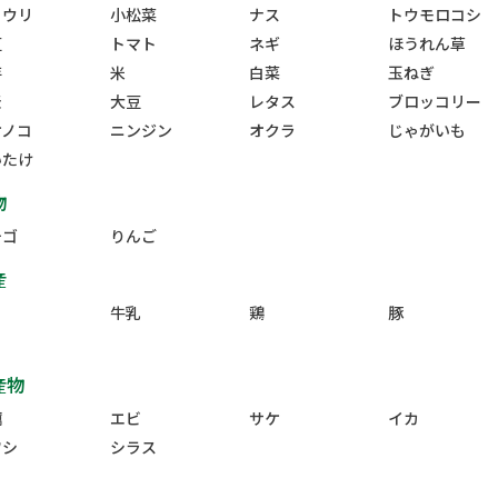
ュウリ
小松菜
ナス
トウモロコシ
豆
トマト
ネギ
ほうれん草
芋
米
白菜
玉ねぎ
麦
大豆
レタス
ブロッコリー
ケノコ
ニンジン
オクラ
じゃがいも
いたけ
物
チゴ
りんご
産
牛乳
鶏
豚
産物
蠣
エビ
サケ
イカ
ワシ
シラス