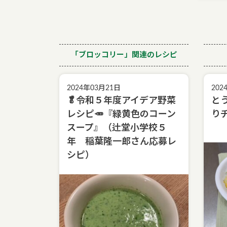
「ブロッコリー」関連のレシピ
2024年03月21日
202
🥬令和５年度アイデア野菜
と
レシピ🥕『緑黄色のコーン
り
スープ』（辻堂小学校５
年 稲葉隆一郎さん応募レ
シピ）