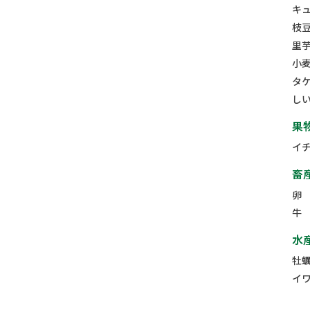
キ
枝
里
小
タ
し
果
イ
畜
卵
牛
水
牡
イ