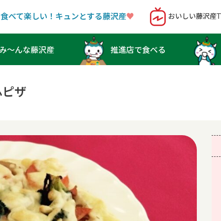
！食べて楽しい！キュンとする藤沢産
♥︎
おいしい藤沢産T
み〜んな藤沢産
推進店で食べる
ふピザ