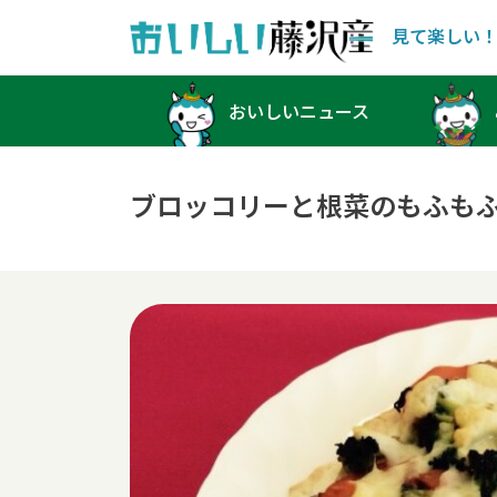
見て楽しい
Main Navigation
おいしいニュース
ブロッコリーと根菜のもふも