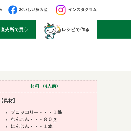
V
おいしい藤沢産
インスタグラム
直売所で買う
レシピで作る
材料
（4人前）
【具材】
ブロッコリー・・・１株
れんこん・・・８０ｇ
にんじん・・・１本