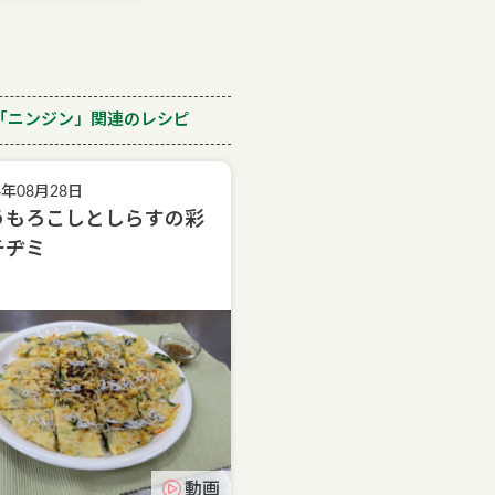
「ニンジン」関連のレシピ
4年08月28日
うもろこしとしらすの彩
チヂミ
動画