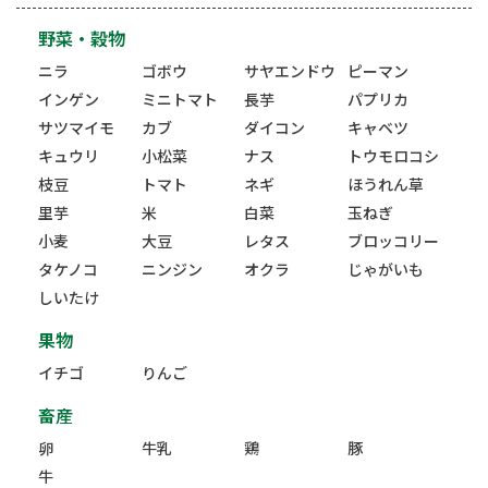
野菜・穀物
ニラ
ゴボウ
サヤエンドウ
ピーマン
インゲン
ミニトマト
長芋
パプリカ
サツマイモ
カブ
ダイコン
キャベツ
キュウリ
小松菜
ナス
トウモロコシ
枝豆
トマト
ネギ
ほうれん草
里芋
米
白菜
玉ねぎ
小麦
大豆
レタス
ブロッコリー
タケノコ
ニンジン
オクラ
じゃがいも
しいたけ
果物
イチゴ
りんご
畜産
卵
牛乳
鶏
豚
牛