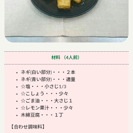
材料
（4人前）
ネギ(白い部分)・・・２本
ネギ(青い部分)・・・適量
☆塩・・・小さじ1/3
☆こしょう・・・少々
☆ごま油・・・大さじ１
☆レモン果汁・・・少々
木綿豆腐・・・１丁
【合わせ調味料】