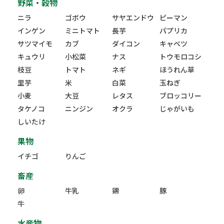
野菜・穀物
ニラ
ゴボウ
サヤエンドウ
ピーマン
インゲン
ミニトマト
長芋
パプリカ
サツマイモ
カブ
ダイコン
キャベツ
キュウリ
小松菜
ナス
トウモロコシ
枝豆
トマト
ネギ
ほうれん草
里芋
米
白菜
玉ねぎ
小麦
大豆
レタス
ブロッコリー
タケノコ
ニンジン
オクラ
じゃがいも
しいたけ
果物
イチゴ
りんご
畜産
卵
牛乳
鶏
豚
牛
水産物