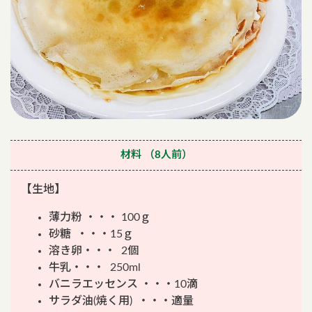
材料
（8人前）
【生地】
薄力粉 ・・・ 100ｇ
砂糖 ・・・15ｇ
溶き卵・・・ 2個
牛乳・・・ 250ml
バニラエッセンス ・・・10滴
サラダ油(焼く用) ・・・適量