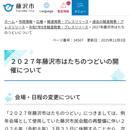
藤沢市
Language
緊急情報
メニュー
ホーム
>
市政情報
>
広報
>
報道発表・プレスリリース
>
過去の報道発表・プ
レスリリース
>
令和7年9月報道発表・プレスリリース
> 2027年藤沢市はたち
のつどいについて
ページ番号：34507
更新日：2025年12月3日
２０２７年藤沢市はたちのつどいの開
催について
会場・日程の変更について
「２０２７年藤沢市はたちのつどい」につきましては、例
年会場として使用していた藤沢市民会館の再整備に伴い２
０２６年（令和８年）３月３１日に休館することから、次