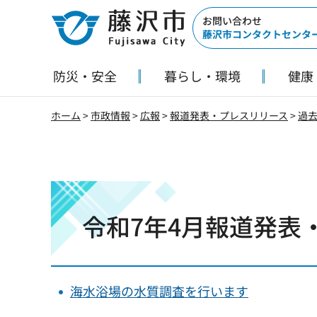
藤沢市
お問い合わせ
藤沢市コンタクトセンタ
防災・安全
暮らし・環境
健康
ホーム
>
市政情報
>
広報
>
報道発表・プレスリリース
>
過
令和7年4月報道発表
海水浴場の水質調査を行います