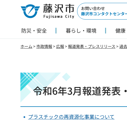
藤沢市
お問い合わせ
藤沢市コンタクトセンタ
防災・安全
暮らし・環境
健康
ホーム
>
市政情報
>
広報
>
報道発表・プレスリリース
>
過
令和6年3月報道発表
プラスチックの再資源化事業について