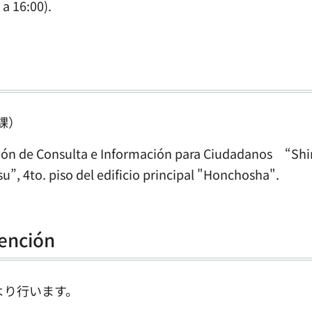
 a 16:00).
課）
cción de Consulta e Información para Ciudadanos “Sh
”, 4to. piso del edificio principal "Honchosha".
ención
より行います。