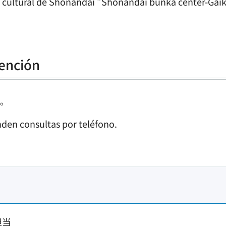
ro cultural de Shonandai “Shonandai bunka center-Gaik
ención
ん。
enden consultas por teléfono.
担当