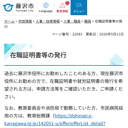
藤沢市
Language
緊急情報
メニュー
ホーム
>
市政情報
>
人事・採用情報
>
人事・職員
>
職員
> 在職証明書等の発
行
ページ番号：32083
更新日：2026年5月11日
在職証明書等の発行
過去に藤沢市役所にお勤めしたことのある方、現在藤沢市
役所にお勤めの方で、在職証明書や就労証明書の発行を希
望される方は、申請方法等をご確認いただき、ご申請くだ
さい。
なお、教育委員会や消防局で勤務していた方、市民病院採
用の方は、教育総務課（
https://dshinsei.e-
kanagawa.lg.jp/142051-u/offer/offerList_detail?