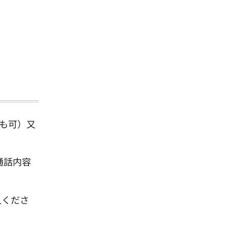
でも可）又
通話内容
入くださ