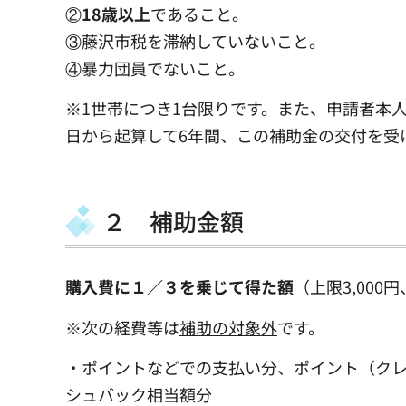
②
18歳以上
であること。
③藤沢市税を滞納していないこと。
④暴力団員でないこと。
※1世帯につき1台限りです。また、申請者本
日から起算して6年間、この補助金の交付を受
２ 補助金額
購入費に１／３を乗じて得た額
（
上限3,000円
※次の経費等は
補助の対象外
です。
・ポイントなどでの支払い分、ポイント（ク
シュバック相当額分