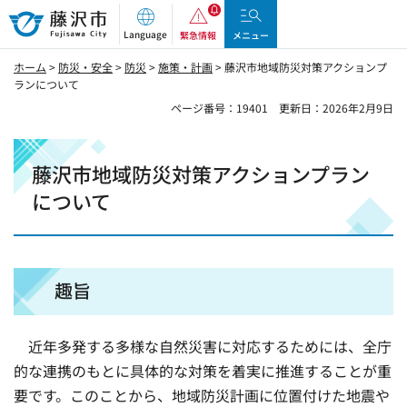
藤沢市
Language
緊急情報
メニュー
ホーム
>
防災・安全
>
防災
>
施策・計画
> 藤沢市地域防災対策アクションプ
ランについて
ページ番号：19401
更新日：2026年2月9日
藤沢市地域防災対策アクションプラン
について
趣旨
近年多発する多様な自然災害に対応するためには、全庁
的な連携のもとに具体的な対策を着実に推進することが重
要です。このことから、地域防災計画に位置付けた地震や