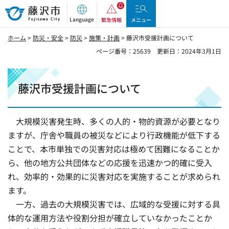
藤沢市
Language
緊急情報
メニュー
ホーム
>
防災・安全
>
防災
>
施策・計画
> 藤沢市受援計画について
ページ番号：25639
更新日：2024年3月1日
藤沢市受援計画について
大規模災害発生時、多くの人的・物的資源が必要となり
ますが、庁舎や職員の被災などにより行政機能が低下する
ことで、本市単独での災害対応は極めて困難になることか
ら、他の地方公共団体などの応援を迅速かつ的確に受入
れ、効率的・効果的に災害対応を実施することが求められ
ます。
一方、過去の大規模災害では、広域的な受援に対する具
体的な運用方法や役割分担が確立していなかったことか