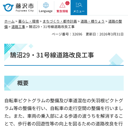
藤沢市
Language
緊急情報
メニュー
ホーム
>
暮らし・環境
>
まちづくり・都市計画
>
道路・橋りょう
>
道路の整
備
>
道路工事
> 鵠沼29・31号線道路改良工事
ページ番号：32696
更新日：2026年3月31日
鵠沼29・31号線道路改良工事
概要
自転車ピクトグラムの整備及び車道混在の矢羽根ピクトグ
ラム等の整備を行い、自転車の走行空間の整備を行いまし
た。また、車両の乗入部による歩道の波うちを解消するこ
とで、歩行者の回遊性等の向上を図るための道路改良を行