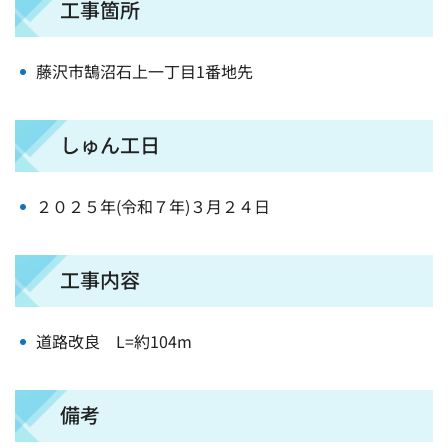
工事箇所
藤沢市鵠沼石上一丁目1番地先
しゅん工日
２０２５年(令和７年)３月２４日
工事内容
道路改良
L=約104m
備考