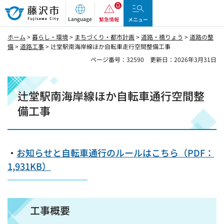
藤沢市
Language
緊急情報
メニュー
ホーム
>
暮らし・環境
>
まちづくり・都市計画
>
道路・橋りょう
>
道路の整
備
>
道路工事
> 辻堂駅南海岸線ほか自転車走行空間整備工事
ページ番号：32590
更新日：2026年3月31日
辻堂駅南海岸線ほか自転車通行空間整
備工事
・
お知らせと自転車通行のルールはこちら（PDF：
1,931KB）
工事概要