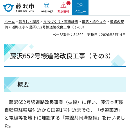
藤沢市
Language
緊急情報
メニュー
ホーム
>
暮らし・環境
>
まちづくり・都市計画
>
道路・橋りょう
>
道路の整
備
>
道路工事
> 藤沢652号線道路改良工事（その3）
ページ番号：34599
更新日：2026年5月14日
藤沢652号線道路改良工事（その3）
概要
藤沢652号線道路改良事業（拡幅）に伴い、藤沢本町駅
自転車駐輪場付近から国道1号付近までの、「歩道築造」
と電線等を地下に埋設する「電線共同溝整備」を行いまし
た。