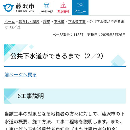
藤沢市
Language
緊急情報
メニュー
ホーム
>
暮らし・環境
>
環境
>
下水道
>
下水道工事
> 公共下水道ができるま
で（2／2）
ページ番号：11537
更新日：2025年8月26日
公共下水道ができるまで（2／2）
前ページへ戻る
6工事説明
当該工事の対象となる地権者の方々に対して、藤沢市の下
水道の概要、施工方法、工事工程等を説明します。また、
工事に伴う下水道受益者負担金（または受益者分担金）、