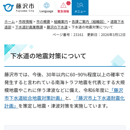
藤沢市
Language
緊急情報
メニュー
ホーム
>
市政情報
>
市の概要
>
組織案内
>
各課ご案内（組織図）
>
道路下水
道部
>
下水道計画業務課
>
藤沢の下水道
> 下水道の地震対策について
ページ番号：23161
更新日：2026年3月12日
下水道の地震対策について
藤沢市では、今後、30年以内に60~90%程度以上の確率で
発生すると言われている南海トラフ地震を代表とする大規
模地震やこれに伴う津波などに備え、令和6年度に
「藤沢
市下水道総合地震対策計画」
と、
「藤沢市上下水道耐震化
計画」
を策定し地震・津波対策を実施しています。