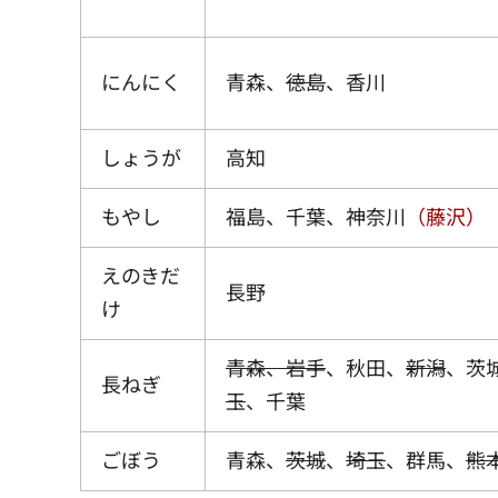
にんにく
青森、
徳島
、香川
しょうが
高知
もやし
福島、千葉、神奈川
（藤沢）
えのきだ
長野
け
青森、岩手
、秋田、
新潟
、茨
長ねぎ
玉
、千葉
ごぼう
青森、
茨城
、
埼玉
、群馬、
熊