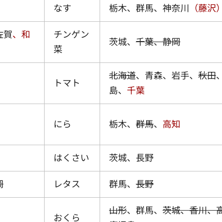
なす
栃木、群馬、神奈川
（藤沢
佐賀
、和
チンゲン
茨城、
千葉、静岡
菜
北海道
、青森、岩手、
秋田
トマト
島、
千葉
にら
栃木、
群馬
、
高知
はくさい
茨城、長野
岡
レタス
群馬、
長野
山形
、群馬、
茨城、香川、
おくら