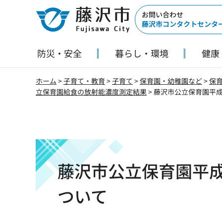
藤沢市
お問い合わせ
藤沢市コンタクトセンタ
防災・安全
暮らし・環境
健康
ホーム
>
子育て・教育
>
子育て
>
保育園・幼稚園など
>
保
立保育園給食の放射能濃度測定結果
> 藤沢市公立保育園平
藤沢市公立保育園平成
ついて