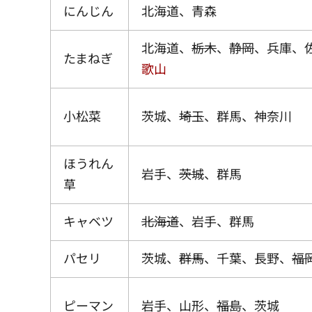
にんじん
北海道、青森
北海道、
栃木
、
静岡
、兵庫、
たまねぎ
歌山
小松菜
茨城、
埼玉
、群馬、神奈川
ほうれん
岩手、
茨城
、群馬
草
キャベツ
北海道
、岩手、群馬
パセリ
茨城、
群馬
、千葉、長野、
福
ピーマン
岩手、山形、
福島
、茨城