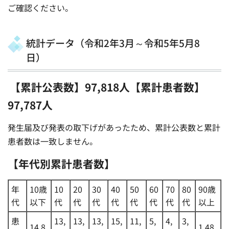
ご確認ください。
統計データ（令和2年3月～令和5年5月8
日）
【累計公表数】97,818人【累計患者数】
97,787人
発生届及び発表の取下げがあったため、累計公表数と累計
患者数は一致しません。
【年代別累計患者数】
年
10歳
10
20
30
40
50
60
70
80
90歳
代
以下
代
代
代
代
代
代
代
代
以上
患
13,
13,
13,
15,
11,
5,
4,
3,
14,8
1,48