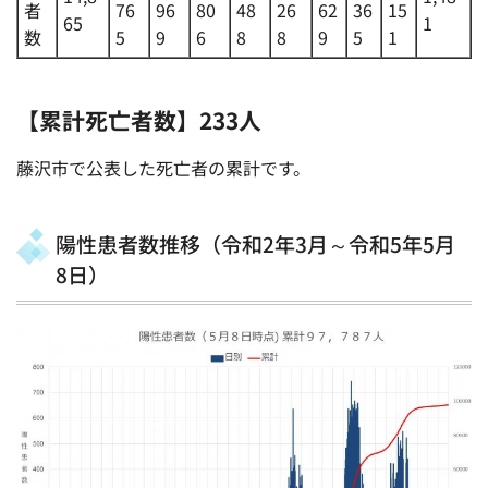
者
76
96
80
48
26
62
36
15
65
1
数
5
9
6
8
8
9
5
1
【累計死亡者数】233人
藤沢市で公表した死亡者の累計です。
陽性患者数推移（令和2年3月～令和5年5月
8日）