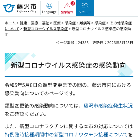
藤沢市
Language
緊急情報
メニュー
ホーム
>
健康・医療・福祉
>
医療
>
感染症・難病等
>
感染症
>
その他感染症
について
>
新型コロナウイルス感染症
> 新型コロナウイルス感染症の感染動
向
ページ番号：24353
更新日：2026年3月23日
新型コロナウイルス感染症の感染動向
令和5年5月8日の類型変更までの間の、藤沢市内における
感染動向についてのページです。
類型変更後の感染動向については、
藤沢市感染症発生状況
をご確認ください。
また、新型コロナワクチンに関する本市の対応については
特例臨時接種期間中の新型コロナワクチン接種について
を