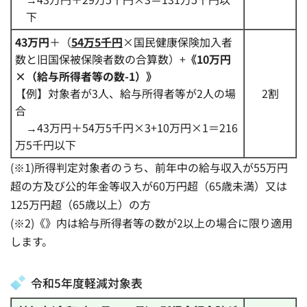
下
43万円
＋（
54万5千円
×国民健康保険加入者
数と旧国保被保険者数の合算数）+
《10万円
×（給与所得者等の数-1）》
【例】対象者が3人、給与所得者等が2人の場
2割
合
→
43万円＋54万5千円×3+10万円×1＝216
万5千円以下
(※1)所得判定対象者のうち、前年中の給与収入が55万円
超の方及び公的年金等収入が60万円超（65歳未満）又は
125万円超（65歳以上）の方
(※2)《》内は給与所得者等の数が2以上の場合に限り適用
します。
令和5年度軽減対象表