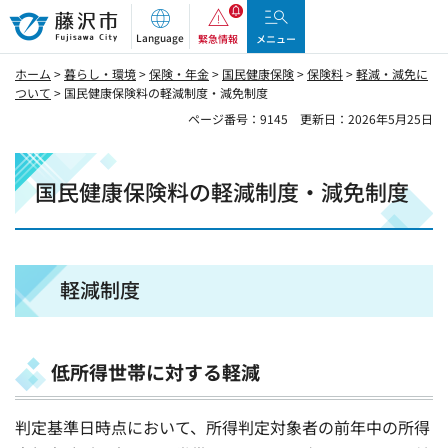
藤沢市
Language
緊急情報
メニュー
ホーム
>
暮らし・環境
>
保険・年金
>
国民健康保険
>
保険料
>
軽減・減免に
ついて
> 国民健康保険料の軽減制度・減免制度
ページ番号：9145
更新日：2026年5月25日
国民健康保険料の軽減制度・減免制度
軽減制度
低所得世帯に対する軽減
判定基準日時点において、所得判定対象者の前年中の所得