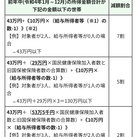
前年中(令和4年1月～12月)の所得金額合計が
減額割合
下記の金額以下の世帯
43万円
+
《10万円×（給与所得者等（※1）の
数
-1）》(※2)
【例】対象者が2人、給与所得者等が0人の場
7割
合
→43万円以下
43万円
＋（
29万円
×国民健康保険加入者数と
旧国保被保険者数の合算数）+
《
10万円×
（給与所得者等の数-1）》
5割
【例】対象者が3人、給与所得者等が1人の場
合
→43万円＋29万円×3＝130万円以下
43万円
＋（
53万5千円
×国民健康保険加入者
数と旧国保被保険者数の合算数）+
《
10万円
×（給与所得者等の数-1）》
【例】対象者が3人、給与所得者等が2人の場
2割