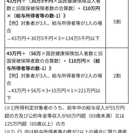
43万円
＋（
30万5千円
×国民健康保険加入者
数と旧国保被保険者数の合算数）+
《
10万円
×（給与所得者等の数-1）》
5割
【例】対象者が3人、給与所得者等が1人の場
合
→43万円＋30万5千円×3＝134万5千円以下
43万円
＋（
56万
×国民健康保険加入者数と旧
国保被保険者数の合算数）+
《10万円×（給
与所得者等の数-1）》
【例】対象者が3人、給与所得者等が2人の場
2割
合
→43万円＋56万×3+10万円×1＝221万円以
下
(※1)所得判定対象者のうち、前年中の給与収入が55万円
超の方及び公的年金等収入が60万円超（65歳未満）又は
125万円超（65歳以上）の方
(※2)《》内は給与所得者等の数が2以上の場合に限り適用