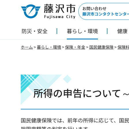
藤沢市
お問い合わせ
藤沢市コンタクトセンタ
防災・安全
暮らし・環境
健康
ホーム
>
暮らし・環境
>
保険・年金
>
国民健康保険
>
保険
所得の申告について
国民健康保険では、前年の所得に応じて、国
担限度額等の判定を行います。