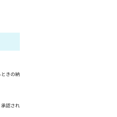
るときの納
。承認され