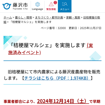
藤沢市
Language
緊急情報
メニュー
ホーム
>
暮らし・環境
>
まちづくり・都市計画
>
景観・風致
>
旧桔梗屋の取
組
> 「桔梗屋マルシェ」を実施します
ページ番号：32000
更新日：2025年11月27日
「桔梗屋マルシェ」を実施します
(
実
施済みイベント)
旧桔梗屋にて市内農家による藤沢産農産物を販売
します。【
チラシはこちら（PDF：1,974KB）
】
2024年12月14日（土）
事業者都合により、
で
早期