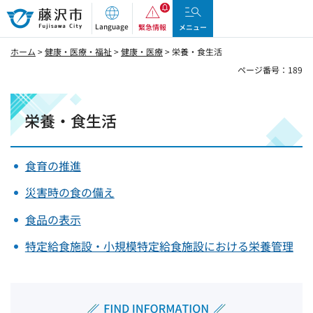
藤沢市
Language
緊急情報
メニュー
ホーム
>
健康・医療・福祉
>
健康・医療
> 栄養・食生活
ページ番号：189
栄養・食生活
食育の推進
災害時の食の備え
食品の表示
特定給食施設・小規模特定給食施設における栄養管理