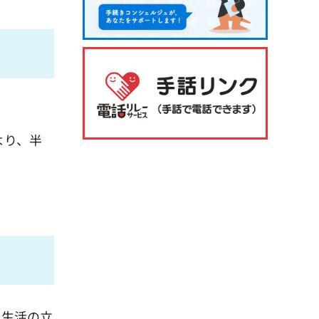
より、半
、生活の立