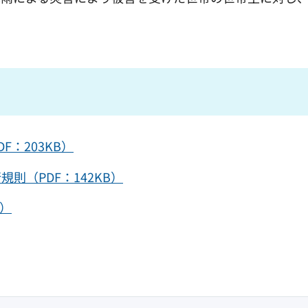
：203KB）
（PDF：142KB）
B）