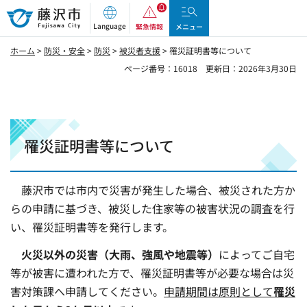
藤沢市
Language
緊急情報
メニュー
ホーム
>
防災・安全
>
防災
>
被災者支援
> 罹災証明書等について
ページ番号：16018
更新日：2026年3月30日
罹災証明書等について
藤沢市では市内で災害が発生した場合、被災された方か
らの申請に基づき、被災した住家等の被害状況の調査を行
い、罹災証明書等を発行します。
火災以外の災害（大雨、強風や地震等）
によってご自宅
等が被害に遭われた方で、罹災証明書等が必要な場合は災
害対策課へ申請してください。
申請期間は原則として
罹災