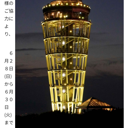
様の
ご協
力に
よ
り、
６
月２
８日
(日)
から
６月
３０
日
(火)
まで