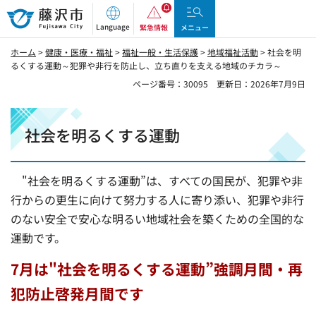
藤沢市
Language
緊急情報
メニュー
ホーム
>
健康・医療・福祉
>
福祉一般・生活保護
>
地域福祉活動
> 社会を明
るくする運動～犯罪や非行を防止し、立ち直りを支える地域のチカラ～
ページ番号：30095
更新日：2026年7月9日
社会を明るくする運動
"社会を明るくする運動”は、すべての国民が、犯罪や非
行からの更生に向けて努力する人に寄り添い、犯罪や非行
のない安全で安心な明るい地域社会を築くための全国的な
運動です。
7月は"社会を明るくする運動”強調月間・再
犯防止啓発月間です